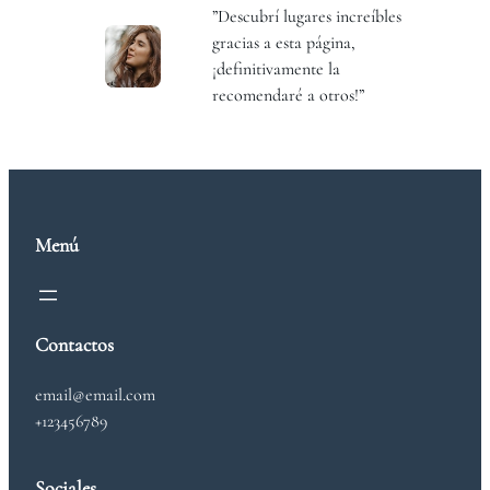
”Descubrí lugares increíbles
gracias a esta página,
¡definitivamente la
recomendaré a otros!”
Menú
Contactos
email@email.com
+123456789
Sociales